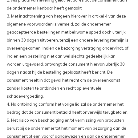
2. Als plaats van levering geldt het adres dat de consument aan
de ondernemer kenbaar heeft gemaakt.
3. Met inachtneming van hetgeen hierover in artikel 4 van deze
algemene voorwaarden is vermeld, zal de ondernemer
geaccepteerde bestellingen met bekwame spoed doch uiterlijk
binnen 30 dagen uitvoeren, tenzij een andere leveringstermijn is
overeengekomen. Indien de bezorging vertraging ondervindt, of
indien een bestelling niet dan wel slechts gedeeltelijk kan
worden uitgevoerd, ontvangt de consument hiervan uiterlijk 30
dagen nadat hij de bestelling geplaatst heeft bericht. De
consument heeft in dat geval het recht om de overeenkomst
zonder kosten te ontbinden en recht op eventuele
schadevergoeding.
4. Na ontbinding conform het vorige lid zal de ondernemer het
bedrag dat de consument betaald heeft onverwijld terugbetalen.
5. Het risico van beschadiging en/of vermissing van producten
berust bij de ondernemer tot het moment van bezorging aan de
consument of een vooraf aangewezen en aan de ondernemer