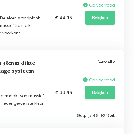
Op voorraad
€ 44,95
Bekijken
 De eiken wandplank
massief 3cm dik
e voorkant.
r 38mm dikte
Vergelijk
tage systeem
Op voorraad
€ 44,95
Bekijken
s gemaakt van massief
n ieder gewenste kleur
Stukprijs:
€84,95
/
Stuk