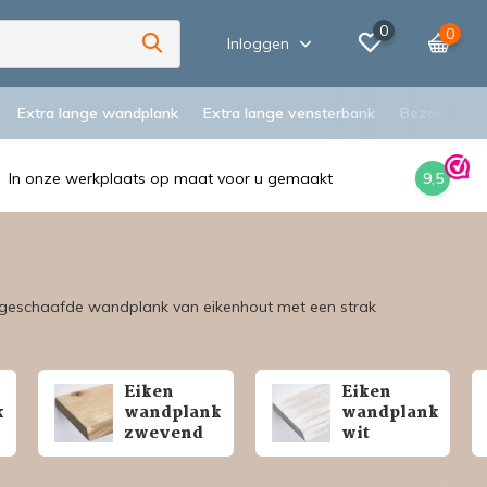
0
0
Inloggen
Extra lange wandplank
Extra lange vensterbank
Bezorging
In onze werkplaats op maat voor u gemaakt
9,5
de geschaafde wandplank van eikenhout met een strak
Eiken
Eiken
k
wandplank
wandplank
zwevend
wit