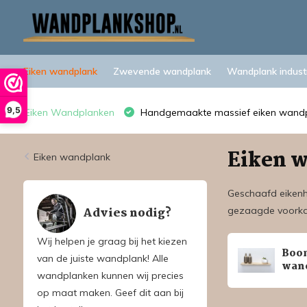
Eiken wandplank
Zwevende wandplank
Wandplank industr
9,5
Eiken Wandplanken
Handgemaakte massief eiken wand
Eiken 
Eiken wandplank
Geschaafd eikenh
Advies nodig?
gezaagde voorka
Wij helpen je graag bij het kiezen
Boo
van de juiste wandplank! Alle
wan
wandplanken kunnen wij precies
op maat maken. Geef dit aan bij