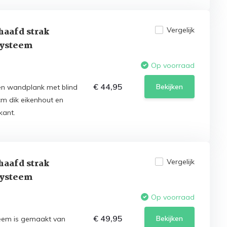
haafd strak
Vergelijk
systeem
Op voorraad
€ 44,95
Bekijken
n wandplank met blind
m dik eikenhout en
kant.
haafd strak
Vergelijk
systeem
Op voorraad
€ 49,95
Bekijken
eem is gemaakt van