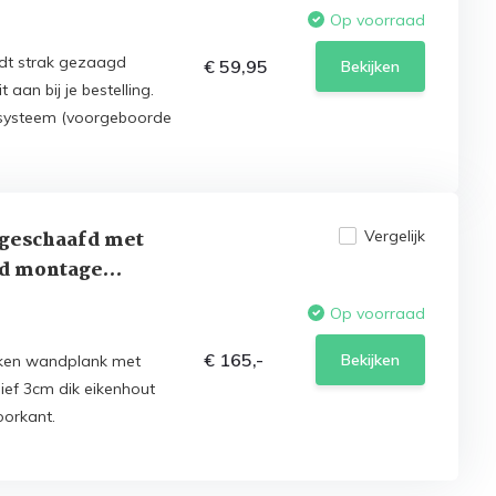
Op voorraad
dt strak gezaagd
€ 59,95
Bekijken
aan bij je bestelling.
e systeem (voorgeboorde
 geschaafd met
Vergelijk
nd montage
Op voorraad
€ 165,-
Bekijken
eiken wandplank met
ef 3cm dik eikenhout
oorkant.