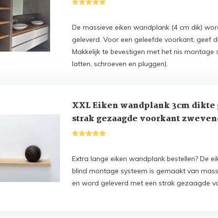
De massieve eiken wandplank (4 cm dik) wor
geleverd. Voor een geleefde voorkant, geef dit 
Makkelijk te bevestigen met het nis montag
latten, schroeven en pluggen).
XXL Eiken wandplank 3cm dikte
strak gezaagde voorkant zweve
systeem 170t/m350cm
Extra lange eiken wandplank bestellen? De 
blind montage systeem is gemaakt van massi
en word geleverd met een strak gezaagde v