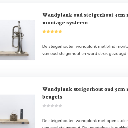
Wandplank oud steigerhout 3cm 
montage systeem
De steigerhouten wandplank met blind mont
van oud steigerhout en word strak gezaagd 
Wandplank steigerhout oud 3cm 
beugels
De steigerhouten wandplank met open stale
van oud steigerhout. De wandplank is makkel