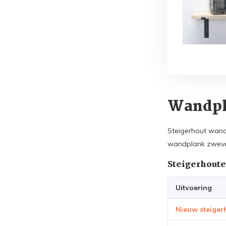
Wandpl
Steigerhout wand
wandplank zweve
Steigerhout
Uitvoering
Nieuw steiger