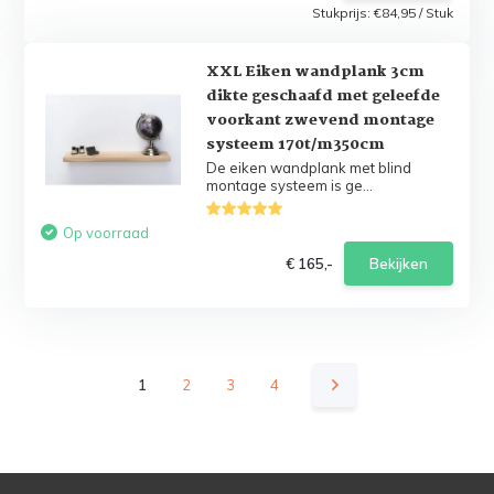
Stukprijs:
€84,95
/
Stuk
XXL Eiken wandplank 3cm
dikte geschaafd met geleefde
voorkant zwevend montage
systeem 170t/m350cm
De eiken wandplank met blind
montage systeem is ge...
Op voorraad
€ 165,-
Bekijken
1
2
3
4