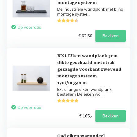
montage systeem
De industriële wandplank met blind
montage systee...
Op voorraad
€ 62,50
Bekijken
XXL Eiken wandplank 3cm
dikte geschaafd met strak
gezaagde voorkant zwevend
montage systeem
170t/m350cm
Extra lange eiken wandplank
bestellen? De eiken wa...
Op voorraad
€ 165,-
Bekijken
Oud eiken wagondeel