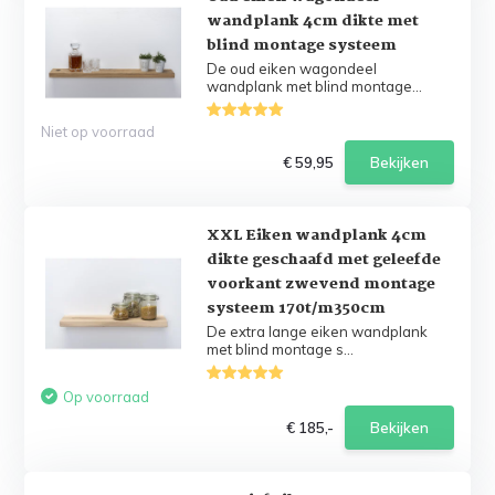
wandplank 4cm dikte met
blind montage systeem
De oud eiken wagondeel
wandplank met blind montage...
Niet op voorraad
€ 59,95
Bekijken
XXL Eiken wandplank 4cm
dikte geschaafd met geleefde
voorkant zwevend montage
systeem 170t/m350cm
De extra lange eiken wandplank
met blind montage s...
Op voorraad
€ 185,-
Bekijken