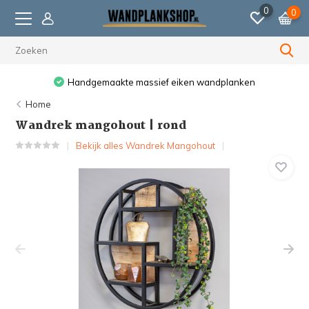
0
0
Handgemaakte massief eiken wandplanken
Home
Wandrek mangohout | rond
Bekijk alles Wandrek Mangohout