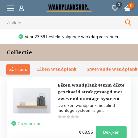
0
0
Voor 23:59 besteld, volgende werkdag verzonden.
Collectie
Eiken wandplank
Zwevende wandplank
Filters
Eiken wandplank 55mm dikte
geschaafd strak gezaagd met
zwevend montage systeem
De eiken wandplank met blind
montage systeem is ge...
Op voorraad
€ 69,95
Bekijken