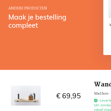
€ 59,95
€ 59,95
ANDERE PRODUCTEN
Maak je bestelling
compleet
Wand
50x15cm
€ 69,95
Leverti
t/m zondag
vanaf maa