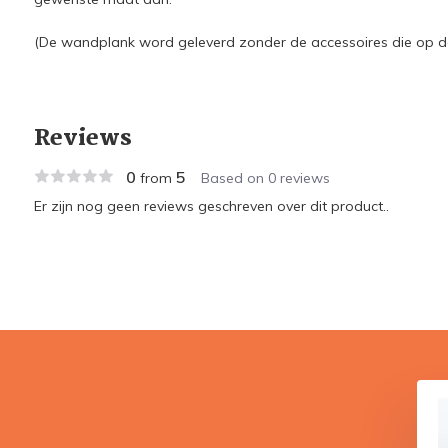
(De wandplank word geleverd zonder de accessoires die op de
Reviews
0
5
from
Based on 0 reviews
Er zijn nog geen reviews geschreven over dit product..
 eiken 2cm met open
Wandplank eiken 2cm met open
talen beugels
stalen beugels II