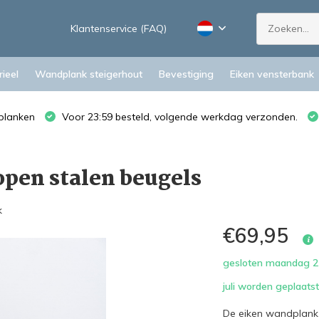
Klantenservice (FAQ)
ieel
Wandplank steigerhout
Bevestiging
Eiken vensterbank
planken
Voor 23:59 besteld, volgende werkdag verzonden.
pen stalen beugels
k
€69,95
gesloten maandag 27
juli worden geplaat
De eiken wandplank 