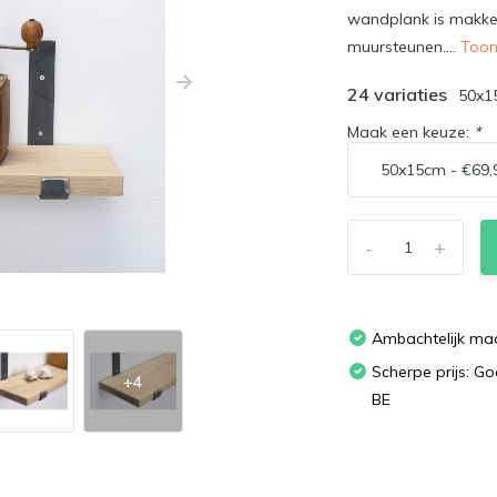
wandplank is makkel
muursteunen....
Too
24 variaties
50x1
Maak een keuze:
*
-
+
Ambachtelijk ma
Scherpe prijs: G
+4
BE