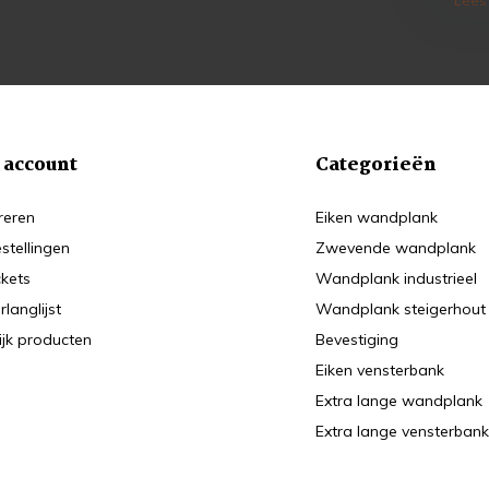
* Lees
 account
Categorieën
reren
Eiken wandplank
estellingen
Zwevende wandplank
ckets
Wandplank industrieel
rlanglijst
Wandplank steigerhout
ijk producten
Bevestiging
Eiken vensterbank
Extra lange wandplank
Extra lange vensterban