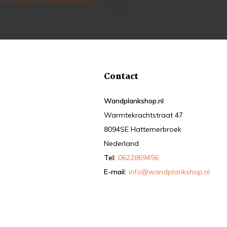
 hier de wettelijke beperkingen
Contact
Wandplankshop.nl
Warmtekrachtstraat 47
8094SE Hattemerbroek
Nederland
Tel:
0622869456
E-mail:
info@wandplankshop.nl
k