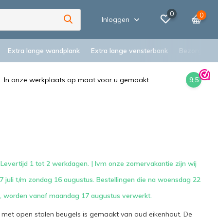
0
0
Inloggen
Extra lange wandplank
Extra lange vensterbank
Bezorging
In onze werkplaats op maat voor u gemaakt
9,5
Levertijd 1 tot 2 werkdagen. | Ivm onze zomervakantie zijn wij
 juli t/m zondag 16 augustus. Bestellingen die na woensdag 22
st, worden vanaf maandag 17 augustus verwerkt.
met open stalen beugels is gemaakt van oud eikenhout. De