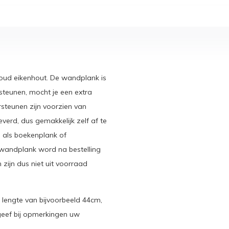
oud eikenhout. De wandplank is
steunen, mocht je een extra
rsteunen zijn voorzien van
erd, dus gemakkelijk zelf af te
n als boekenplank of
wandplank word na bestelling
zijn dus niet uit voorraad
lengte van bijvoorbeeld 44cm,
 geef bij opmerkingen uw