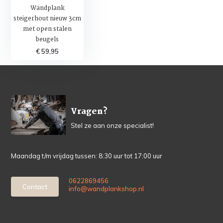
Wandplank
steigerhout nieuw 3cm
met open stalen
beugels
€ 59,95
Vragen?
Stel ze aan onze specialist!
Maandag t/m vrijdag tussen: 8:30 uur tot 17:00 uur
0622869456
Contact
info@wandplankshop.nl