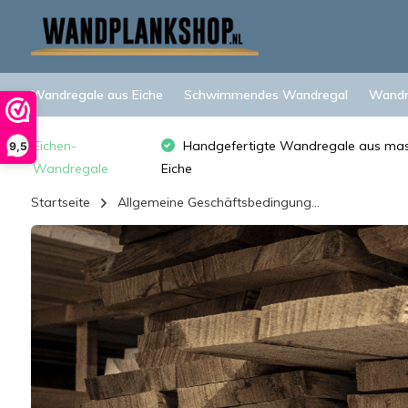
Wandregale aus Eiche
Schwimmendes Wandregal
Wandre
Eichen-
Handgefertigte Wandregale aus mas
9,5
Wandregale
Eiche
Startseite
Allgemeine Geschäftsbedingung...