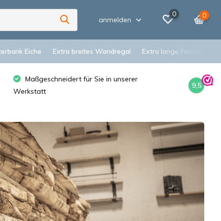
0
0
anmelden
terbank Eiche
Extra breites Wandregal
Extra lange Fensterbank
Maßgeschneidert für Sie in unserer
9,5
Werkstatt