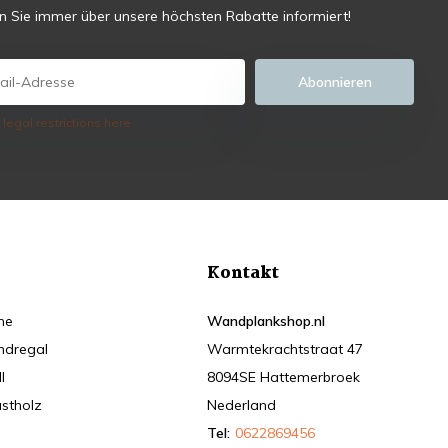
en Sie immer über unsere höchsten Rabatte informiert!
Abonnieren
 legal restrictions here
Kontakt
he
Wandplankshop.nl
dregal
Warmtekrachtstraat 47
l
8094SE Hattemerbroek
stholz
Nederland
Tel:
0622869456