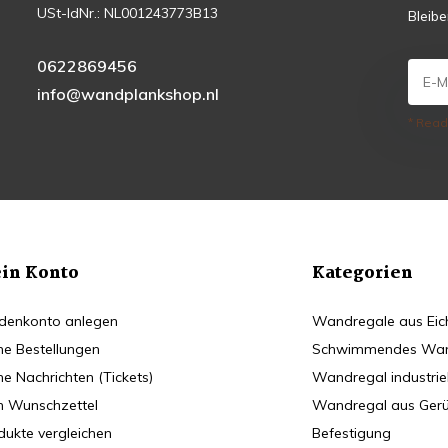
USt-IdNr.: NL001243773B13
Bleib
0622869456
info@wandplankshop.nl
* Read
in Konto
Kategorien
denkonto anlegen
Wandregale aus Eic
ne Bestellungen
Schwimmendes Wan
ne Nachrichten (Tickets)
Wandregal industriel
n Wunschzettel
Wandregal aus Gerü
dukte vergleichen
Befestigung