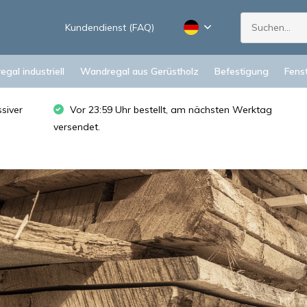
Kundendienst (FAQ)
gal industriell
Wandregal aus Gerüstholz
Befestigung
Fens
siver
Vor 23:59 Uhr bestellt, am nächsten Werktag
versendet.