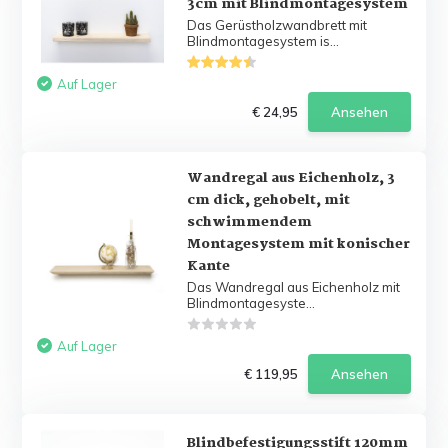
3cm mit Blindmontagesystem
Das Gerüstholzwandbrett mit
Blindmontagesystem is...
Auf Lager
€ 24,95
Ansehen
Wandregal aus Eichenholz, 3
cm dick, gehobelt, mit
schwimmendem
Montagesystem mit konischer
Kante
Das Wandregal aus Eichenholz mit
Blindmontagesyste...
Auf Lager
€ 119,95
Ansehen
Blindbefestigungsstift 120mm