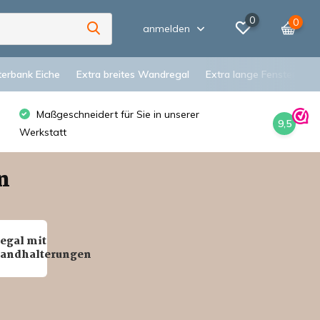
0
0
anmelden
terbank Eiche
Extra breites Wandregal
Extra lange Fensterbank
Maßgeschneidert für Sie in unserer
9,5
Werkstatt
n
egal mit
andhalterungen