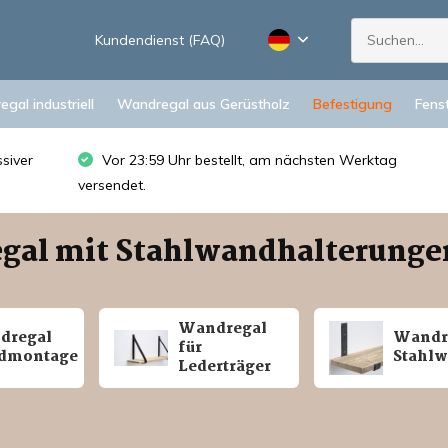
Kundendienst (FAQ)
gal industriell
Wandregal aus Gerüstholz
Befestigung
Fens
siver
Vor 23:59 Uhr bestellt, am nächsten Werktag
versendet.
gal mit Stahlwandhalterunge
Wandregal
dregal
Wandr
für
ndmontage
Stahlw
Lederträger