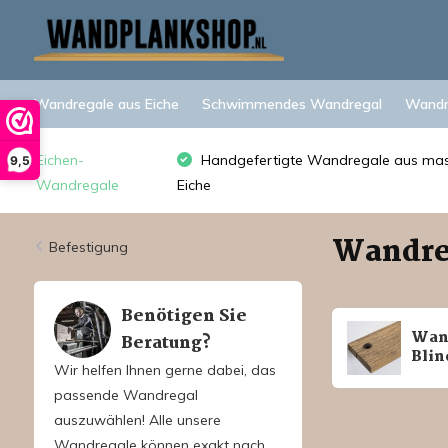
Wandregale aus Eiche
Schwimmendes Wandregal
Wandre
Eichen-
Handgefertigte Wandregale aus mas
9,5
Wandregale
Eiche
Wandre
Befestigung
Benötigen Sie
Wan
Beratung?
Bli
Wir helfen Ihnen gerne dabei, das
passende Wandregal
auszuwählen! Alle unsere
Wandregale können exakt nach