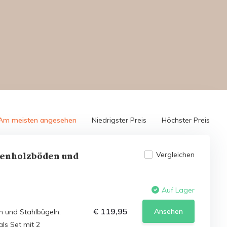
Am meisten angesehen
Niedrigster Preis
Höchster Preis
henholzböden und
Vergleichen
Auf Lager
€ 119,95
Ansehen
 und Stahlbügeln.
ls Set mit 2