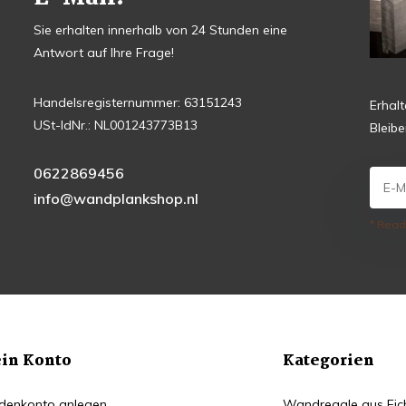
Sie erhalten innerhalb von 24 Stunden eine
Antwort auf Ihre Frage!
Handelsregisternummer: 63151243
Erhal
USt-IdNr.: NL001243773B13
Bleib
0622869456
info@wandplankshop.nl
* Read
in Konto
Kategorien
denkonto anlegen
Wandregale aus Eic