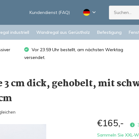
Kundendienst (FAQ)
gal industriell
Wandregal aus Gerüstholz
Befestigung
Fens
siver
Vor 23:59 Uhr bestellt, am nächsten Werktag
versendet.
3 cm dick, gehobelt, mit sch
0cm
gleichen
€165,-
3
Sammeln Sie XXL-Wan