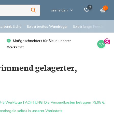
0
0
anmelden
terbank Eiche
Extra breites Wandregal
Extra lange Fensterbank
Maßgeschneidert für Sie in unserer
9,5
Werkstatt
wimmend gelagerter,
-5 Werktage | ACHTUNG! Die Versandkosten betragen 79,95 €.
dregale selbst in unserer Werkstatt.