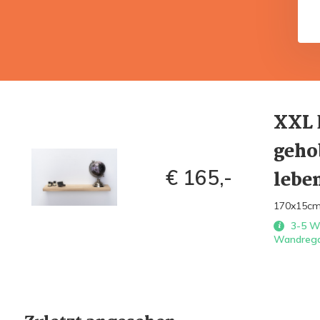
XXL 
geho
€ 165,-
lebe
170x15c
3-5 We
Wandregal