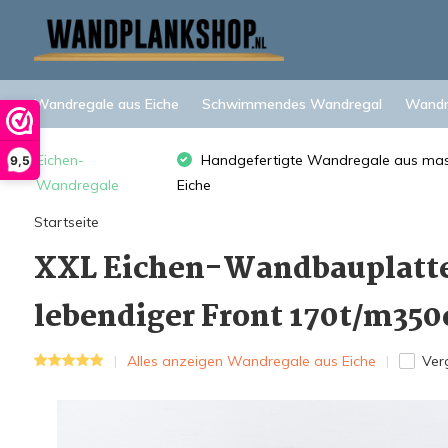
Wandregale aus Eiche
Schwimmendes Wandregal
Wandre
Eichen-
Handgefertigte Wandregale aus mas
9,5
Wandregale
Eiche
Startseite
XXL Eichen-Wandbauplatte 
lebendiger Front 170t/m35
Alles anzeigen Wandregale aus Eiche
Ver