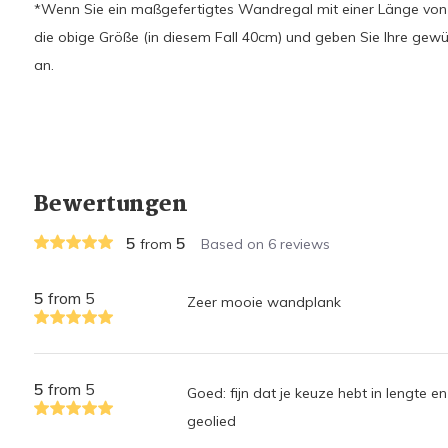
*Wenn Sie ein maßgefertigtes Wandregal mit einer Länge von z
die obige Größe (in diesem Fall 40cm) und geben Sie Ihre ge
an.
Bewertungen
5
5
from
Based on 6 reviews
5
from 5
Zeer mooie wandplank
5
from 5
Goed: fijn dat je keuze hebt in lengte en
geolied