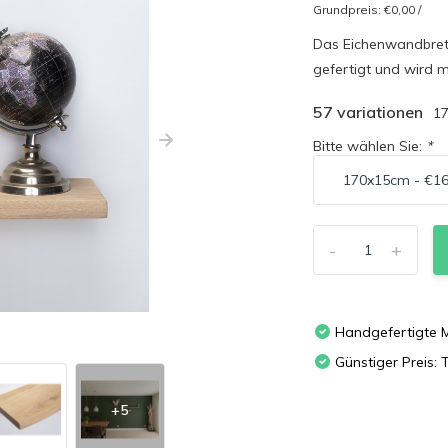
Grundpreis:
€0,00
/
Das Eichenwandbrett
gefertigt und wird mi
57 variationen
1
Bitte wählen Sie:
*
-
+
Handgefertigte 
Günstiger Preis: T
+5