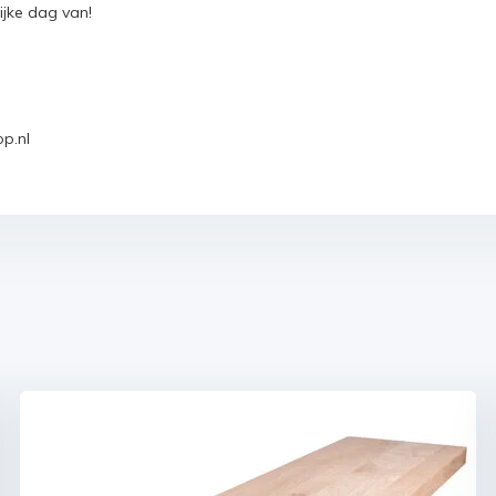
ijke dag van!
p.nl