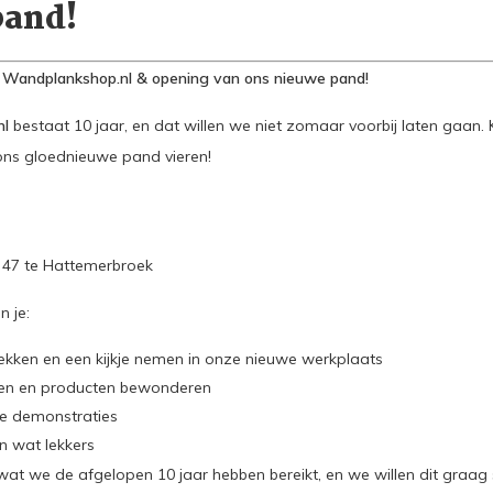
pand!
um Wandplankshop.nl & opening van ons nieuwe pand!
nl
bestaat 10 jaar, en dat willen we niet zomaar voorbij laten gaan
ons gloednieuwe pand vieren!
47 te Hattemerbroek
n je:
kken en een kijkje nemen in onze nieuwe werkplaats
ten en producten bewonderen
nde demonstraties
n wat lekkers
wat we de afgelopen 10 jaar hebben bereikt, en we willen dit graa