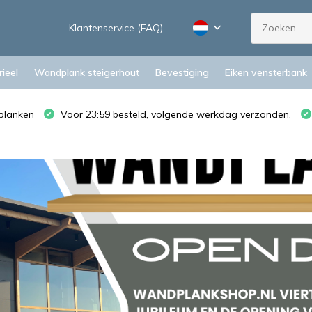
Klantenservice (FAQ)
ieel
Wandplank steigerhout
Bevestiging
Eiken vensterbank
planken
Voor 23:59 besteld, volgende werkdag verzonden.