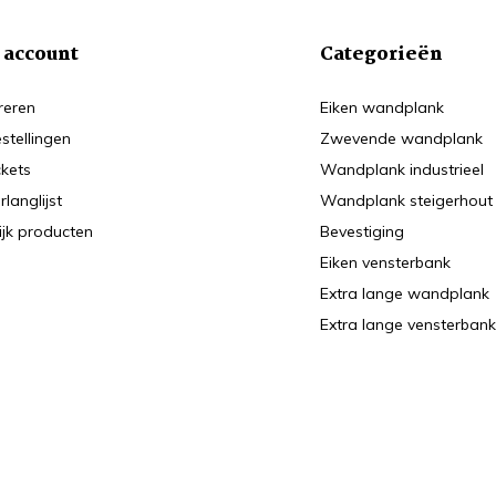
 account
Categorieën
reren
Eiken wandplank
estellingen
Zwevende wandplank
ckets
Wandplank industrieel
rlanglijst
Wandplank steigerhout
ijk producten
Bevestiging
Eiken vensterbank
Extra lange wandplank
Extra lange vensterban