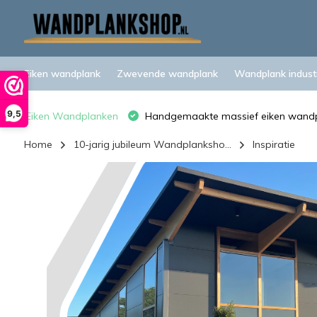
Eiken wandplank
Zwevende wandplank
Wandplank industr
9,5
Eiken Wandplanken
Handgemaakte massief eiken wand
Home
10-jarig jubileum Wandplanksho...
Inspiratie