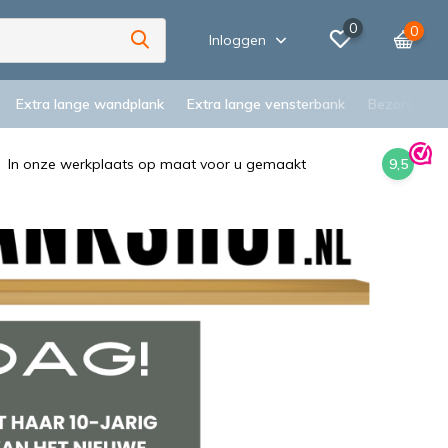
0
0
Inloggen
Extra lange wandplank
Extra lange vensterbank
Bezorging
In onze werkplaats op maat voor u gemaakt
9,5