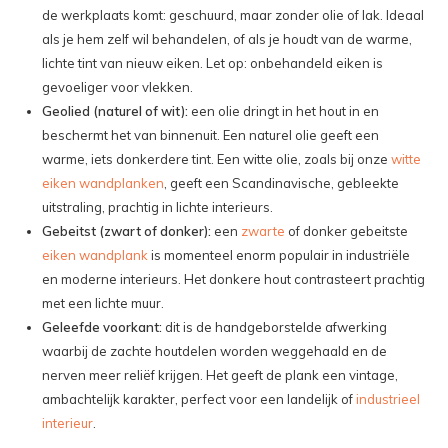
de werkplaats komt: geschuurd, maar zonder olie of lak. Ideaal
als je hem zelf wil behandelen, of als je houdt van de warme,
lichte tint van nieuw eiken. Let op: onbehandeld eiken is
gevoeliger voor vlekken.
Geolied (naturel of wit):
een olie dringt in het hout in en
beschermt het van binnenuit. Een naturel olie geeft een
warme, iets donkerdere tint. Een witte olie, zoals bij onze
witte
eiken wandplanken
, geeft een Scandinavische, gebleekte
uitstraling, prachtig in lichte interieurs.
Gebeitst (zwart of donker):
een
zwarte
of donker gebeitste
eiken wandplank
is momenteel enorm populair in industriële
en moderne interieurs. Het donkere hout contrasteert prachtig
met een lichte muur.
Geleefde voorkant:
dit is de handgeborstelde afwerking
waarbij de zachte houtdelen worden weggehaald en de
nerven meer reliëf krijgen. Het geeft de plank een vintage,
ambachtelijk karakter, perfect voor een landelijk of
industrieel
interieur
.