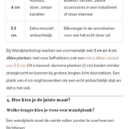
Robuust,
Boeken, servies, zware
4 cm
stoer, zwaar
accessoires in een industrieel
karakter
of stoer interieur
5,5
Extra massief,
Blikvanger in de woonkamer,
cm
ambachtelijk
voor wie het echt stoer wil
Bij Wandplankshop werken we voornamelijk met
3 cm en 4 cm
dikke planken
, met voor liefhebbers ook een
extra dikke variant
van 5,5 cm
. Dit is bewust: dunnere planken (2 cm) bieden minder
draagkracht en kunnen bij grotere lengtes licht doorzakken. Een
plank van 4 cm oogt bovendien als een echt ambachtelijk stuk en
dat is het ook.
4. Hoe kies je de juiste maat?
Welke lengte kies je voor een wandplank?
Een wandplank moet de ruimte vullen zonder te overheersen.
Richtlijnen: