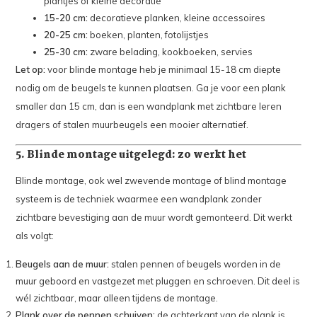
plantjes of kleine decoratie
15-20 cm:
decoratieve planken, kleine accessoires
20-25 cm:
boeken, planten, fotolijstjes
25-30 cm:
zware belading, kookboeken, servies
Let op:
voor blinde montage heb je minimaal 15-18 cm diepte
nodig om de beugels te kunnen plaatsen. Ga je voor een plank
smaller dan 15 cm, dan is een wandplank met zichtbare leren
dragers of stalen muurbeugels een mooier alternatief.
5. Blinde montage uitgelegd: zo werkt het
Blinde montage, ook wel zwevende montage of blind montage
systeem is de techniek waarmee een wandplank zonder
zichtbare bevestiging aan de muur wordt gemonteerd. Dit werkt
als volgt:
Beugels aan de muur:
stalen pennen of beugels worden in de
muur geboord en vastgezet met pluggen en schroeven. Dit deel is
wél zichtbaar, maar alleen tijdens de montage.
Plank over de pennen schuiven:
de achterkant van de plank is