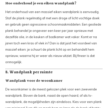
Hoe onderhoud je een eiken wandplank?
Het onderhoud van een massief eiken wandplank is eenvoudig.
Stof de plank regelmatig af met een droge of licht vochtige doek
en gebruik geen agressieve schoonmaakmiddelen. Een geoliede
plank behandel je ongeveer een keer per jaar opnieuw met
dezelfde olie, in de keuken of badkamer wat vaker. Komt er na
jaren toch een kras of vlek in? Dan is dat juist het voordeel van
massief eiken: je schuurt de plank licht op en behandelt hem
opnieuw, waarna hij er weer als nieuw uitziet. Bij fineer is dat
onmogelijk.
8. Wandplank per ruimte
Wandplank voor de woonkamer
De woonkamer is de meest gekozen plek voor een zwevende
wandplank. Boven de bank, naast de open haard, of als tv-
wandplank, de mogelijkheden zijn eindeloos. Kies voor een plank
van minimaal 3 cm dik en maak hem zo lang als de bank of het tv-