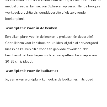
meubel breed is. Een set van 3 planken op verschillende hoogtes
werkt ook prachtig als wanddecoratie of als zwevende
boekenplank.
Wandplank voor in de keuken
Een eiken plank voor in de keuken is praktisch én decoratief.
Gebruik hem voor kookboeken, kruiden, olijfolie of serveergoed.
Kies in de keuken altijd voor een geoliede afwerking, dat
beschermt het hout tegen vocht en vetspetters. Een diepte van
20-25 cm is ideaal.
Wandplank voor de badkamer
Ja, een eiken wandplank kan ook in de badkamer, mits goed
behandeld. Kies voor een extra goed ingeolied exemplaar en
zorg voor voldoende ventilatie. Gebruik de plank voor
handdoeken, zeep, kaarsen of planten. Een diepte van 15-20 cm
is hier doorgaans voldoende. Hang de plank niet direct boven het