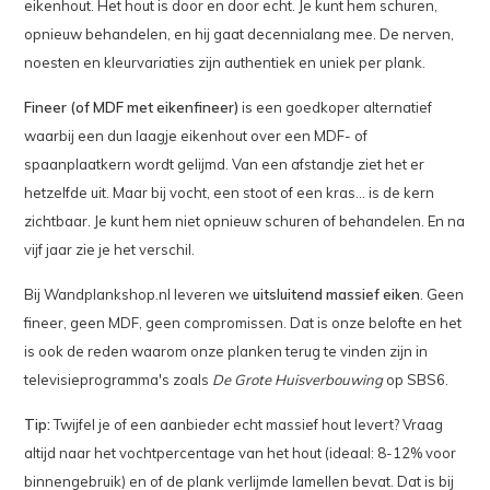
eikenhout. Het hout is door en door echt. Je kunt hem schuren,
opnieuw behandelen, en hij gaat decennialang mee. De nerven,
noesten en kleurvariaties zijn authentiek en uniek per plank.
Fineer (of MDF met eikenfineer)
is een goedkoper alternatief
waarbij een dun laagje eikenhout over een MDF- of
spaanplaatkern wordt gelijmd. Van een afstandje ziet het er
hetzelfde uit. Maar bij vocht, een stoot of een kras... is de kern
zichtbaar. Je kunt hem niet opnieuw schuren of behandelen. En na
vijf jaar zie je het verschil.
Bij Wandplankshop.nl leveren we
uitsluitend massief eiken
. Geen
fineer, geen MDF, geen compromissen. Dat is onze belofte en het
is ook de reden waarom onze planken terug te vinden zijn in
televisieprogramma's zoals
De Grote Huisverbouwing
op SBS6.
Tip:
Twijfel je of een aanbieder echt massief hout levert? Vraag
altijd naar het vochtpercentage van het hout (ideaal: 8-12% voor
binnengebruik) en of de plank verlijmde lamellen bevat. Dat is bij