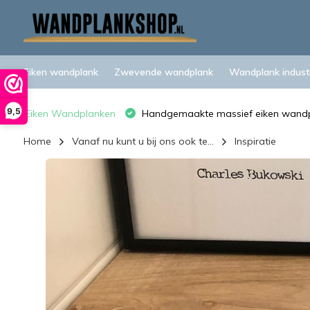
Eiken wandplank
Zwevende wandplank
Wandplank industr
9,5
Eiken Wandplanken
Handgemaakte massief eiken wand
Home
Vanaf nu kunt u bij ons ook te...
Inspiratie