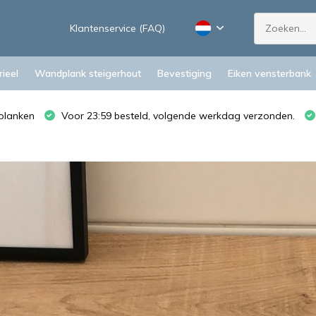
Klantenservice (FAQ)
ieel
Wandplank steigerhout
Bevestiging
Eiken vensterbank
planken
Voor 23:59 besteld, volgende werkdag verzonden.