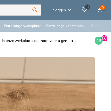
0
0
Inloggen
Extra lange wandplank
Extra lange vensterbank
Bezorging
In onze werkplaats op maat voor u gemaakt
9,5