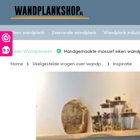
Eiken wandplank
Zwevende wandplank
Wandplank industr
9,5
Eiken Wandplanken
Handgemaakte massief eiken wand
Home
Veelgestelde vragen over wandp...
Inspiratie