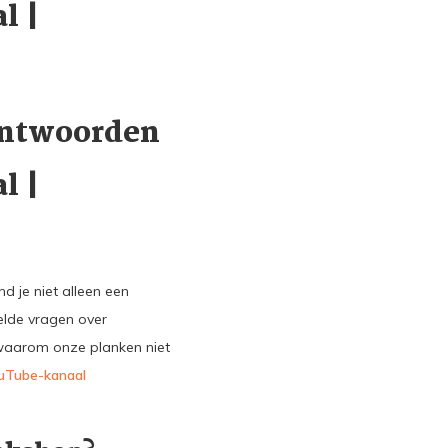
l |
Antwoorden
l |
nd je niet alleen een
elde vragen over
 waarom onze planken niet
uTube-kanaal