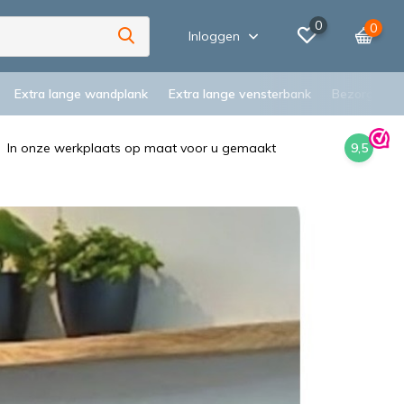
0
0
Inloggen
Extra lange wandplank
Extra lange vensterbank
Bezorging
In onze werkplaats op maat voor u gemaakt
9,5