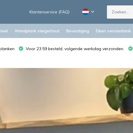
Klantenservice (FAQ)
ieel
Wandplank steigerhout
Bevestiging
Eiken vensterbank
planken
Voor 23:59 besteld, volgende werkdag verzonden.