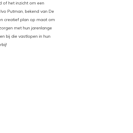
d of het inzicht om een
 Ivo Putman, bekend van De
en creatief plan op maat om
r zorgen met hun jarenlange
en bij die vastlopen in hun
bij!