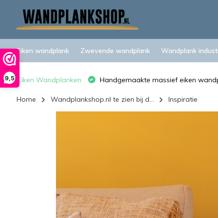
Eiken wandplank
Zwevende wandplank
Wandplank industr
9,5
Eiken Wandplanken
Handgemaakte massief eiken wand
Home
Wandplankshop.nl te zien bij d...
Inspiratie