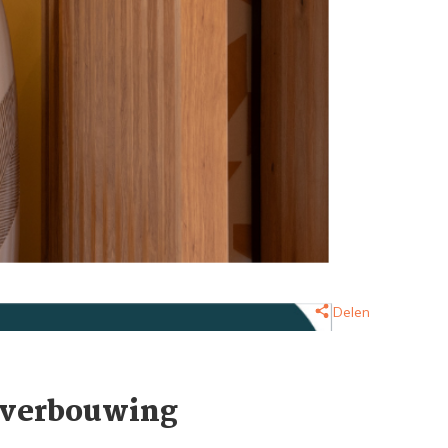
Delen
isverbouwing