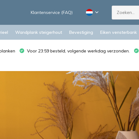
Klantenservice (FAQ)
ieel
Wandplank steigerhout
Bevestiging
Eiken vensterbank
planken
Voor 23:59 besteld, volgende werkdag verzonden.