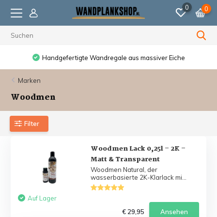
0
0
Handgefertigte Wandregale aus massiver Eiche
Marken
Woodmen
Filter
Woodmen Lack 0,25l – 2K –
Matt & Transparent
Woodmen Natural, der
wasserbasierte 2K-Klarlack mi...
Auf Lager
€ 29,95
Ansehen