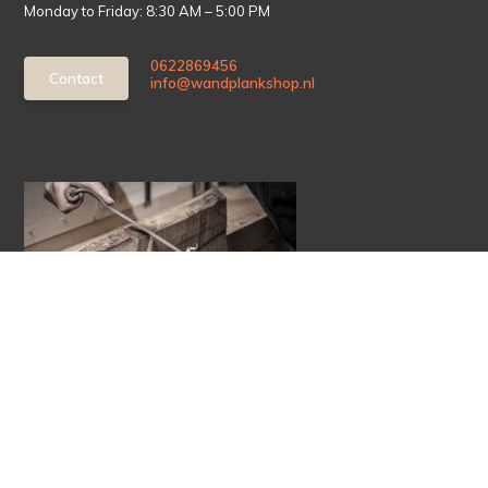
Monday to Friday: 8:30 AM – 5:00 PM
0622869456
Contact
info@wandplankshop.nl
Receive the best deals and personalized advice. Stay up to date
with our biggest discounts!
Subscribe