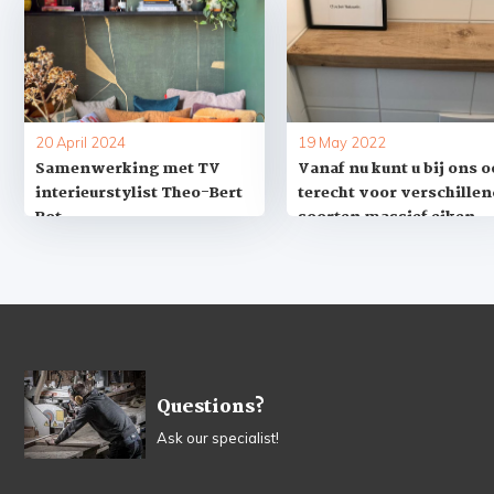
20 April 2024
19 May 2022
Samenwerking met TV
Vanaf nu kunt u bij ons 
interieurstylist Theo-Bert
terecht voor verschille
Pot
soorten massief eiken
vensterbanken op maat
Questions?
Ask our specialist!