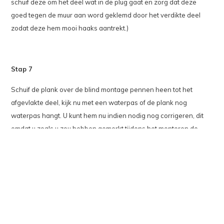
schuif deze om het deel wat in de plug gaat en zorg dat deze
goed tegen de muur aan word geklemd door het verdikte deel
zodat deze hem mooi haaks aantrekt.)
Stap 7
Schuif de plank over de blind montage pennen heen tot het
afgevlakte deel, kijk nu met een waterpas of de plank nog
waterpas hangt. U kunt hem nu indien nodig nog corrigeren, dit
omdat u zoals u zou hebben gemerkt tijdens het monteren de
pennen excentrisch zijn en deze nog tot 6mm te corrigeren zijn.
(Dit geld ook als de wandplank heel makkelijk over de pennen
kan worden heen geschoven, dan kunt u de linker pen iets naar
links draaien en de rechter iets naar rechts zodat u zo meer
weerstand creëert.)