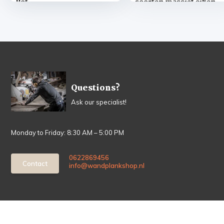
Pot
soorten massief eiken
vensterbanken op maat
Questions?
Ask our specialist!
Monday to Friday: 8:30 AM – 5:00 PM
0622869456
Contact
info@wandplankshop.nl