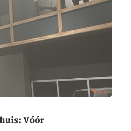
Delen
huis: Vóór