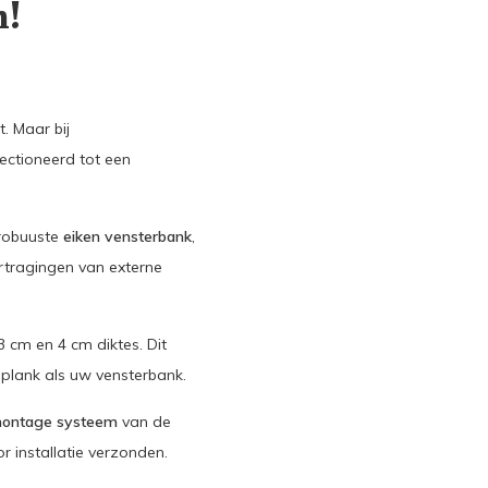
n!
. Maar bij
ctioneerd tot een
robuuste
eiken vensterbank
,
rtragingen van externe
 cm en 4 cm diktes. Dit
dplank als uw vensterbank.
montage systeem
van de
 installatie verzonden.