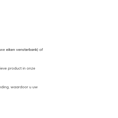
euwe
eiken vensterbank
) af
ieve product in onze
nding, waardoor u uw