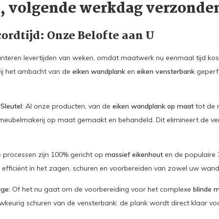
d, volgende werkdag verzonde
ordtijd: Onze Belofte aan U
eren levertijden van weken, omdat maatwerk nu eenmaal tijd kost
ij het ambacht van de
eiken wandplank
en
eiken vensterbank
geperfe
Sleutel:
Al onze producten, van de
eiken wandplank op maat
tot de 
meubelmakerij op maat gemaakt en behandeld. Dit elimineert de ve
processen zijn 100% gericht op
massief eikenhout
en de populaire 3
 efficiënt in het zagen, schuren en voorbereiden van zowel uw wan
age:
Of het nu gaat om de voorbereiding voor het complexe
blinde 
keurig schuren van de vensterbank: de plank wordt direct klaar voor