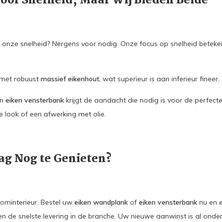
Vóór Snelheid, Maar Wij Bieden Beide
or onze snelheid? Nergens voor nodig. Onze focus op snelheid betek
 met robuust
massief eikenhout
, wat superieur is aan inferieur fineer.
n
eiken vensterbank
krijgt de aandacht die nodig is voor de perfecte
 look of een afwerking met olie.
g Nog te Genieten?
ominterieur. Bestel uw
eiken wandplank
of
eiken vensterbank
nu en e
n de snelste levering in de branche. Uw nieuwe aanwinst is al onde