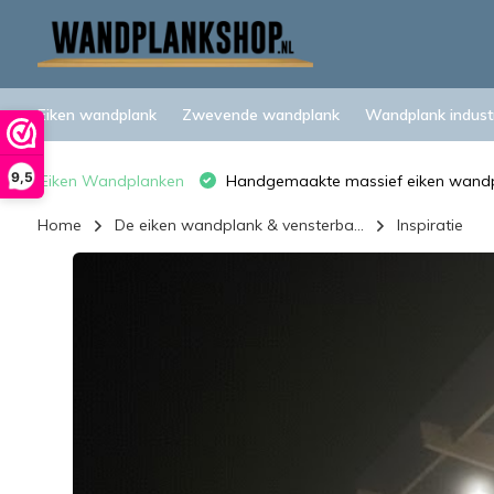
Eiken wandplank
Zwevende wandplank
Wandplank industr
9,5
Eiken Wandplanken
Handgemaakte massief eiken wand
Home
De eiken wandplank & vensterba...
Inspiratie