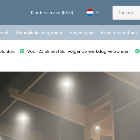
Klantenservice (FAQ)
ieel
Wandplank steigerhout
Bevestiging
Eiken vensterbank
planken
Voor 23:59 besteld, volgende werkdag verzonden.