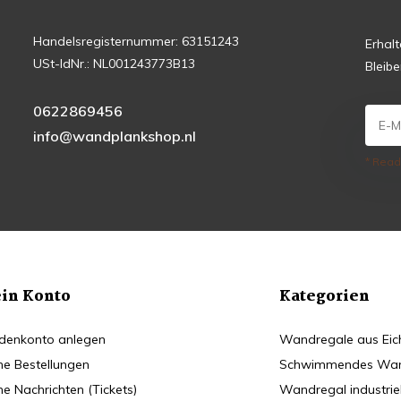
Handelsregisternummer: 63151243
Erhal
USt-IdNr.: NL001243773B13
Bleib
0622869456
info@wandplankshop.nl
* Read
in Konto
Kategorien
denkonto anlegen
Wandregale aus Eic
ne Bestellungen
Schwimmendes Wan
ne Nachrichten (Tickets)
Wandregal industriel