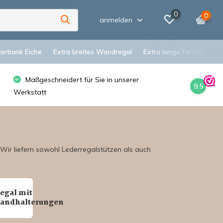
0
0
anmelden
terbank Eiche
Extra breites Wandregal
Extra lange Fensterbank
Maßgeschneidert für Sie in unserer
9,5
Werkstatt
Wir liefern sowohl Lederregalstützen als auch
egal mit
andhalterungen