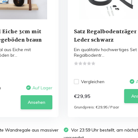
 Eiche 3cm mit
Satz Regalbodenträger 
egeböden braun
Leder schwarz
 aus Eiche mit
Ein qualitativ hochwertiges Set
den br...
Regalbodentr...
Vergleichen
n
Auf Lager
€29,95
An
Ansehen
Grundpreis:
€29,95
/
Paar
te Wandregale aus massiver
Vor 23:59 Uhr bestellt, am näch
versendet.