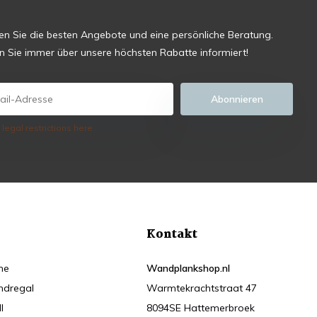
ten Sie die besten Angebote und eine persönliche Beratung.
en Sie immer über unsere höchsten Rabatte informiert!
Abonnieren
 legal restrictions here
Kontakt
he
Wandplankshop.nl
dregal
Warmtekrachtstraat 47
l
8094SE Hattemerbroek