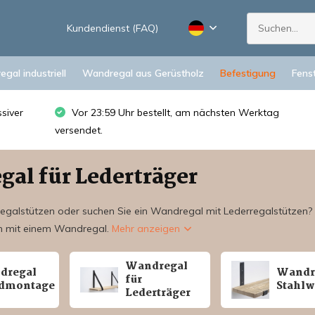
Kundendienst (FAQ)
gal industriell
Wandregal aus Gerüstholz
Befestigung
Fens
siver
Vor 23:59 Uhr bestellt, am nächsten Werktag
versendet.
al für Lederträger
egalstützen oder suchen Sie ein Wandregal mit Lederregalstützen? 
n mit einem Wandregal.
Mehr anzeigen
Wandregal
dregal
Wandr
für
ndmontage
Stahlw
Lederträger