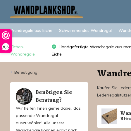
Wandregale aus Eiche
Schwimmendes Wandregal
Wandre
Eichen-
Handgefertigte Wandregale aus mas
9,5
Wandregale
Eiche
Wandreg
Befestigung
Kaufen Sie Lederr
Benötigen Sie
Lederregalstütze
Beratung?
Wir helfen Ihnen gerne dabei, das
Wan
passende Wandregal
Bli
auszuwählen! Alle unsere
Wandregale können exakt nach