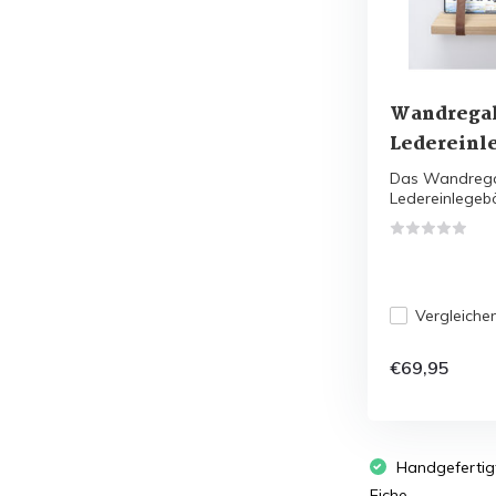
Wandregal
Ledereinl
Das Wandregal
Ledereinlegebö
Vergleiche
€69,95
Handgefertig
Eiche